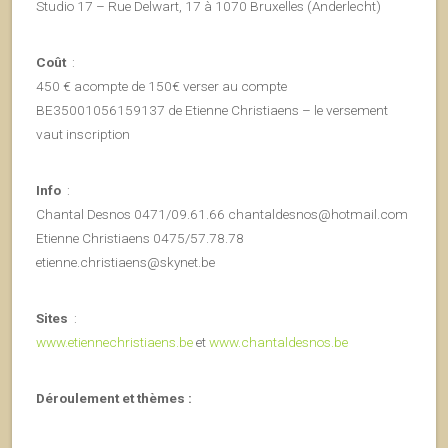
Studio 17 – Rue Delwart, 17 à 1070 Bruxelles (Anderlecht)
Coût
:
450 € acompte de 150€ verser au compte
BE35001056159137 de Etienne Christiaens – le versement
vaut inscription
Info
:
Chantal Desnos 0471/09.61.66 chantaldesnos@hotmail.com
Etienne Christiaens 0475/57.78.78
etienne.christiaens@skynet.be
Sites
:
www.etiennechristiaens.be
et
www.chantaldesnos.be
Déroulement et thèmes :